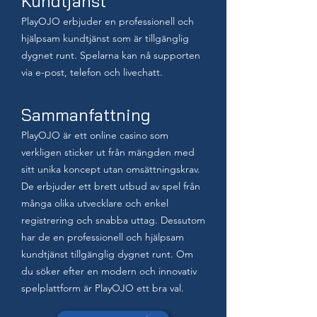
Kundtjänst
PlayOJO erbjuder en professionell och
hjälpsam kundtjänst som är tillgänglig
dygnet runt. Spelarna kan nå supporten
via e-post, telefon och livechatt.
Sammanfattning
PlayOJO är ett online casino som
verkligen sticker ut från mängden med
sitt unika koncept utan omsättningskrav.
De erbjuder ett brett utbud av spel från
många olika utvecklare och enkel
registrering och snabba uttag. Dessutom
har de en professionell och hjälpsam
kundtjänst tillgänglig dygnet runt. Om
du söker efter en modern och innovativ
spelplattform är PlayOJO ett bra val.