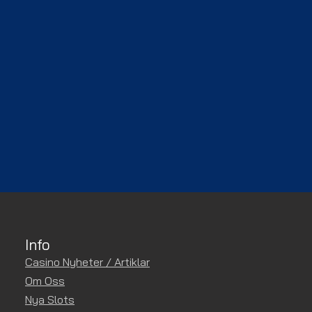
Info
Casino Nyheter / Artiklar
Om Oss
Nya Slots