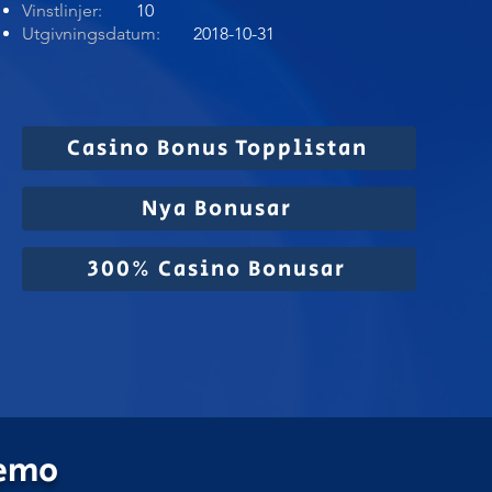
Vinstlinjer:
10
Utgivningsdatum:
2018-10-31
Casino Bonus Topplistan
Nya Bonusar
300% Casino Bonusar
Demo