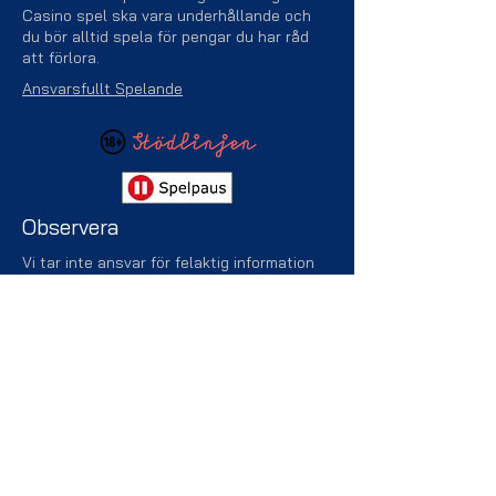
Casino spel ska vara underhållande och
du bör alltid spela för pengar du har råd
att förlora.
Ansvarsfullt Spelande
Observera
Vi tar inte ansvar för felaktig information
om de casinon som är listade på denna
hemsida.
Du som spelare bör granska och
kontrollera villkor och information innan du
börjar ditt spelande på en sajt.
Populära Kasinon
Casinostugan
Hajper
ComeOn