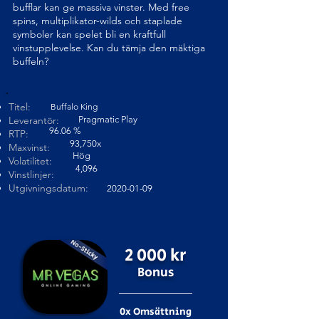
bufflar kan ge massiva vinster. Med free
spins, multiplikator-wilds och staplade
symboler kan spelet bli en kraftfull
vinstupplevelse. Kan du tämja den mäktiga
buffeln?
Titel:
Buffalo King
Leverantör:
Pragmatic Play
96.06 %
RTP:
93,750x
Maxvinst:
Hög
Volatilitet:
4,096
Vinstlinjer:
Utgivningsdatum:
2020-01-09
2 000 kr
Bonus
0x Omsättning