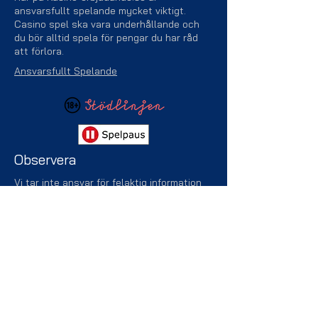
ansvarsfullt spelande mycket viktigt.
Casino spel ska vara underhållande och
du bör alltid spela för pengar du har råd
att förlora.
Ansvarsfullt Spelande
Observera
Vi tar inte ansvar för felaktig information
om de casinon som är listade på denna
hemsida.
Du som spelare bör granska och
kontrollera villkor och information innan du
börjar ditt spelande på en sajt.
Populära Kasinon
Casinostugan
Hajper