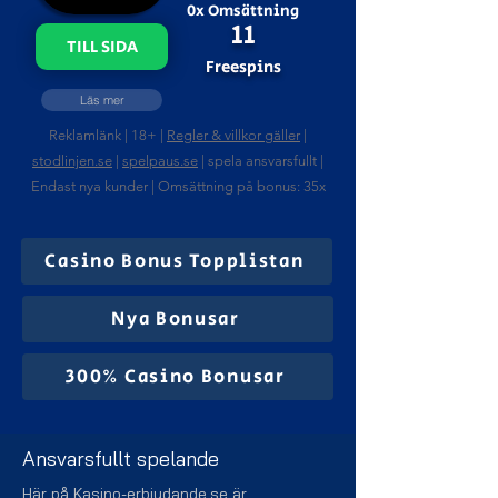
0x Omsättning
11
TILL SIDA
Freespins
Läs mer
Reklamlänk | 18+ |
Regler & villkor gäller
|
stodlinjen.se
|
spelpaus.se
| spela ansvarsfullt |
Endast nya kunder | Omsättning på bonus: 35x
Casino Bonus Topplistan
Nya Bonusar
300% Casino Bonusar
Ansvarsfullt spelande
Här på Kasino-erbjudande.se är