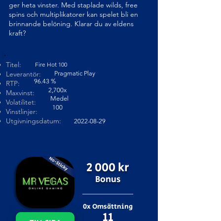
ger heta vinster. Med staplade wilds, free
spins och multiplikatorer kan spelet bli en
brinnande belöning. Klarar du av eldens
kraft?
Titel:
Fire Hot 100
Leverantör:
Pragmatic Play
96.43 %
RTP:
2,700x
Maxvinst:
Medel
Volatilitet:
100
Vinstlinjer:
Utgivningsdatum:
2022-08-29
2 000 kr
Bonus
0x Omsättning
11