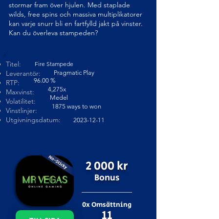
stormar fram över hjulen. Med staplade
wilds, free spins och massiva multiplikatorer
kan varje snurr bli en fartfylld jakt på vinster.
Kan du överleva stampeden?
Titel:
Fire Stampede
Leverantör:
Pragmatic Play
96.00 %
RTP:
4,275x
Maxvinst:
Medel
Volatilitet:
1875 ways to won
Vinstlinjer:
Utgivningsdatum:
2023-12-11
2 000 kr
Bonus
0x Omsättning
11