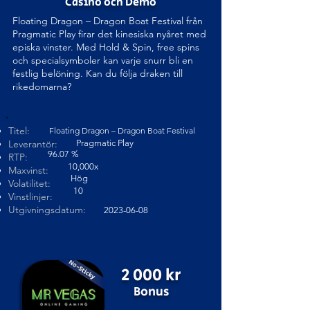
Casino och Demo
Floating Dragon – Dragon Boat Festival från
Pragmatic Play firar det kinesiska nyåret med
episka vinster. Med Hold & Spin, free spins
och specialsymboler kan varje snurr bli en
festlig belöning. Kan du följa draken till
rikedomarna?
Titel:
Floating Dragon – Dragon Boat Festival
Leverantör:
Pragmatic Play
96.07 %
RTP:
10,000x
Maxvinst:
Hög
Volatilitet:
10
Vinstlinjer:
Utgivningsdatum:
2023-06-08
2 000 kr
Bonus