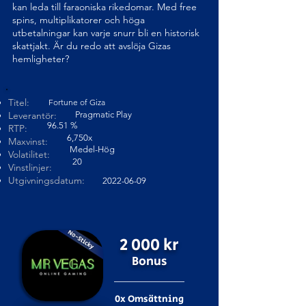
kan leda till faraoniska rikedomar. Med free
spins, multiplikatorer och höga
utbetalningar kan varje snurr bli en historisk
skattjakt. Är du redo att avslöja Gizas
hemligheter?
Titel:
Fortune of Giza
Leverantör:
Pragmatic Play
96.51 %
RTP:
6,750x
Maxvinst:
Medel-Hög
Volatilitet:
20
Vinstlinjer:
Utgivningsdatum:
2022-06-09
2 000 kr
Bonus
0x Omsättning