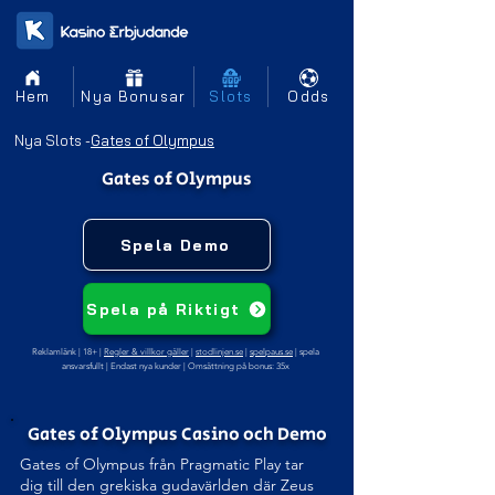
Hem
Nya Bonusar
Slots
Odds
Nya Slots
-
Gates of Olympus
Gates of Olympus
Spela Demo
Spela på Riktigt
Reklamlänk | 18+ |
Regler & villkor gäller
|
stodlinjen.se
|
spelpaus.se
| spela
ansvarsfullt | Endast nya kunder | Omsättning på bonus: 35x
Gates of Olympus Casino och Demo
Gates of Olympus från Pragmatic Play tar
dig till den grekiska gudavärlden där Zeus