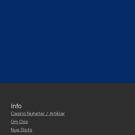
Info
Casino Nyheter / Artiklar
Om Oss
Nya Slots