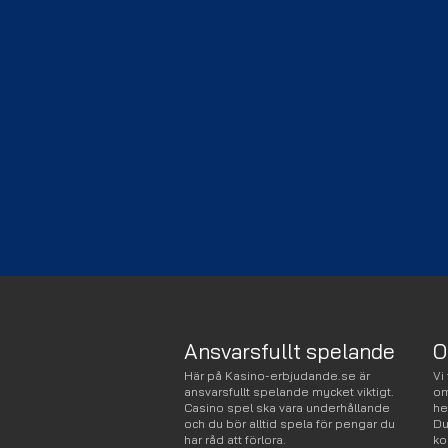
Ansvarsfullt spelande
O
Här på Kasino-erbjudande.se är
Vi
ansvarsfullt spelande mycket viktigt.
om
Casino spel ska vara underhållande
he
och du bör alltid spela för pengar du
Du
har råd att förlora.
ko