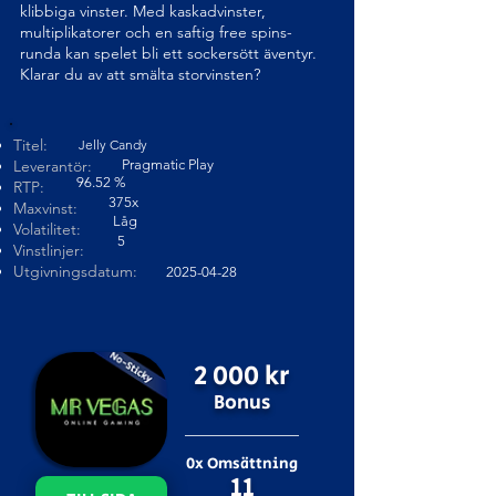
klibbiga vinster. Med kaskadvinster,
multiplikatorer och en saftig free spins-
runda kan spelet bli ett sockersött äventyr.
Klarar du av att smälta storvinsten?
Titel:
Jelly Candy
Leverantör:
Pragmatic Play
96.52 %
RTP:
375x
Maxvinst:
Låg
Volatilitet:
5
Vinstlinjer:
Utgivningsdatum:
2025-04-28
2 000 kr
Bonus
0x Omsättning
11