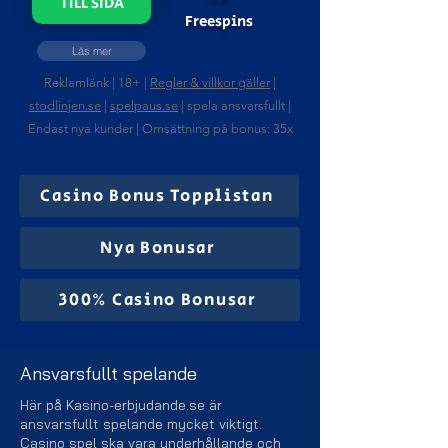
TILL SIDA
Freespins
Läs mer
Reklamlänk | 18+ |
Regler & villkor gäller
|
stodlinjen.se
|
spelpaus.se
| spela ansvarsfullt |
Endast nya kunder | Omsättning på bonus: 35x
Casino Bonus Topplistan
Nya Bonusar
300% Casino Bonusar
Ansvarsfullt spelande
Här på Kasino-erbjudande.se är
ansvarsfullt spelande mycket viktigt.
Casino spel ska vara underhållande och