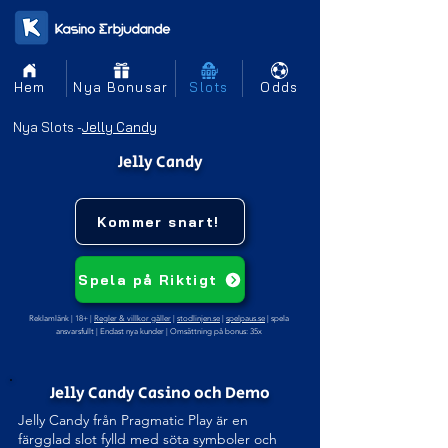
Hem
Nya Bonusar
Slots
Odds
Nya Slots
-
Jelly Candy
Jelly Candy
Kommer snart!
Spela på Riktigt
Reklamlänk | 18+ |
Regler & villkor gäller
|
stodlinjen.se
|
spelpaus.se
| spela
ansvarsfullt | Endast nya kunder | Omsättning på bonus: 35x
Jelly Candy Casino och Demo
Jelly Candy från Pragmatic Play är en
färgglad slot fylld med söta symboler och