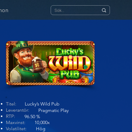
non
Titel:
Lucky’s Wild Pub
Leverantör:
Pragmatic Play
RTP:
96.50 %
Maxvinst:
10,000x
Volatilitet:
Hög