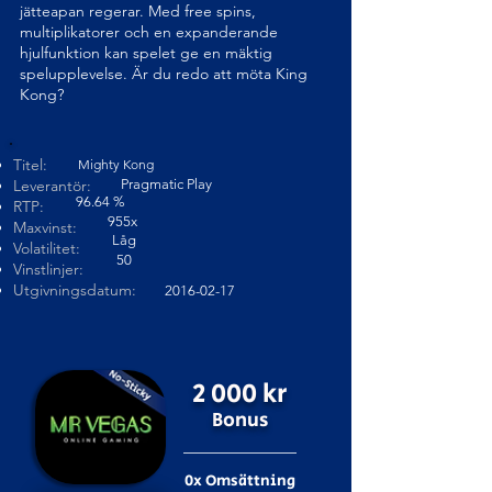
jätteapan regerar. Med free spins,
multiplikatorer och en expanderande
hjulfunktion kan spelet ge en mäktig
spelupplevelse. Är du redo att möta King
Kong?
Titel:
Mighty Kong
Leverantör:
Pragmatic Play
96.64 %
RTP:
955x
Maxvinst:
Låg
Volatilitet:
50
Vinstlinjer:
Utgivningsdatum:
2016-02-17
2 000 kr
Bonus
0x Omsättning