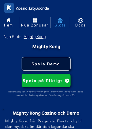
Hem
Nya Bonusar
Slots
Odds
Nya Slots
-
Mighty Kong
Mighty Kong
Spela Demo
Spela på Riktigt
Reklamlänk | 18+ |
Regler & villkor gäller
|
stodlinjen.se
|
spelpaus.se
| spela
ansvarsfullt | Endast nya kunder | Omsättning på bonus: 35x
Mighty Kong Casino och Demo
Mighty Kong från Pragmatic Play tar dig till
den mystiska ön där den legendariska