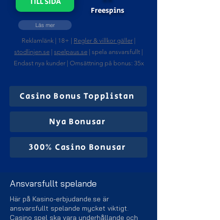
TILL SIDA
Freespins
Läs mer
Reklamlänk | 18+ |
Regler & villkor gäller
|
stodlinjen.se
|
spelpaus.se
| spela ansvarsfullt |
Endast nya kunder | Omsättning på bonus: 35x
Casino Bonus Topplistan
Nya Bonusar
300% Casino Bonusar
Ansvarsfullt spelande
Här på Kasino-erbjudande.se är
ansvarsfullt spelande mycket viktigt.
Casino spel ska vara underhållande och