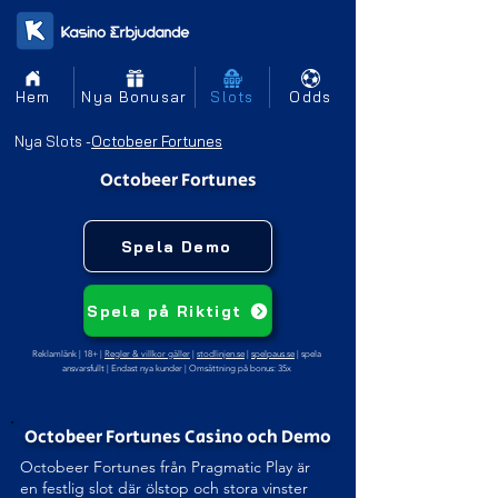
Hem
Nya Bonusar
Slots
Odds
Nya Slots
-
Octobeer Fortunes
Octobeer Fortunes
Spela Demo
Spela på Riktigt
Reklamlänk | 18+ |
Regler & villkor gäller
|
stodlinjen.se
|
spelpaus.se
| spela
ansvarsfullt | Endast nya kunder | Omsättning på bonus: 35x
Octobeer Fortunes Casino och Demo
Octobeer Fortunes från Pragmatic Play är
en festlig slot där ölstop och stora vinster