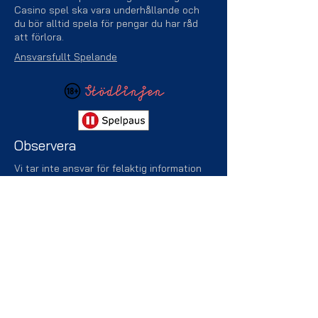
Casino spel ska vara underhållande och
du bör alltid spela för pengar du har råd
att förlora.
Ansvarsfullt Spelande
Observera
Vi tar inte ansvar för felaktig information
om de casinon som är listade på denna
hemsida.
Du som spelare bör granska och
kontrollera villkor och information innan du
börjar ditt spelande på en sajt.
Populära Kasinon
Casinostugan
Hajper
ComeOn