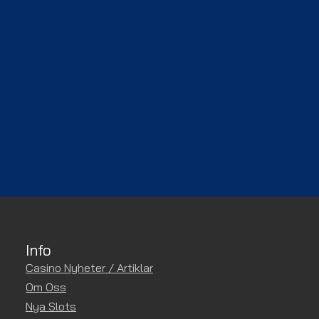
Info
Casino Nyheter / Artiklar
Om Oss
Nya Slots