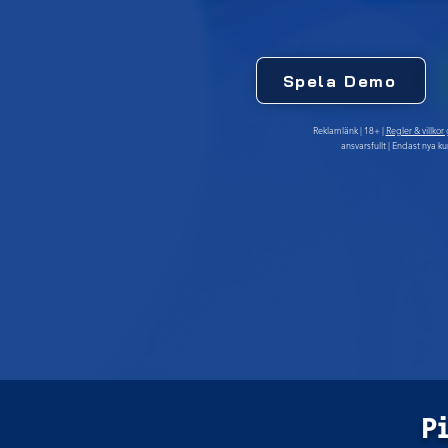
Spela Demo
Reklamlänk | 18+ |
Regler & villkor 
ansvarsfullt | Endast nya 
P