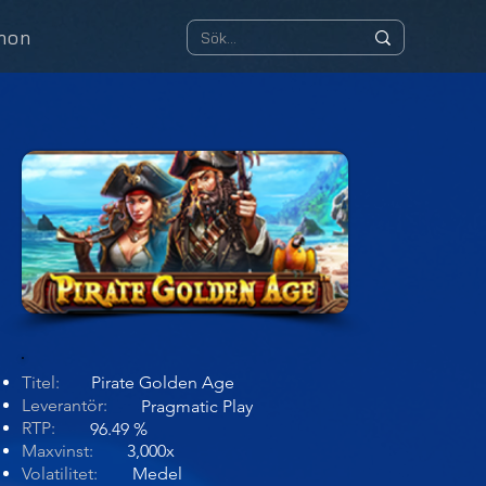
non
Titel:
Pirate Golden Age
Leverantör:
Pragmatic Play
RTP:
96.49 %
Maxvinst:
3,000x
Volatilitet:
Medel