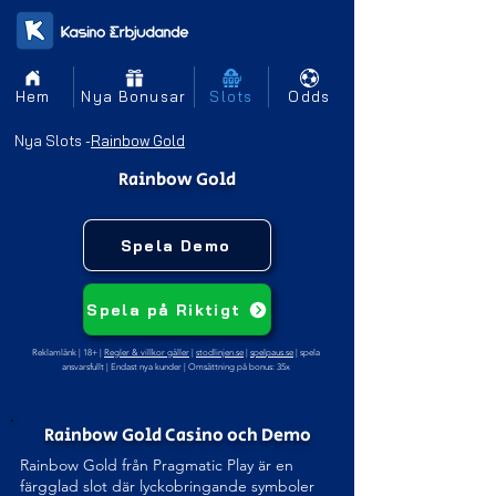
Hem
Nya Bonusar
Slots
Odds
Nya Slots
-
Rainbow Gold
Rainbow Gold
Spela Demo
Spela på Riktigt
Reklamlänk | 18+ |
Regler & villkor gäller
|
stodlinjen.se
|
spelpaus.se
| spela
ansvarsfullt | Endast nya kunder | Omsättning på bonus: 35x
Rainbow Gold Casino och Demo
Rainbow Gold från Pragmatic Play är en
färgglad slot där lyckobringande symboler