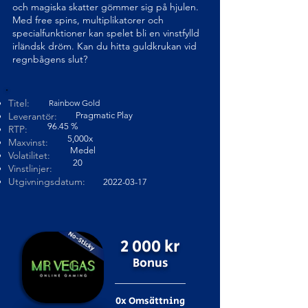
och magiska skatter gömmer sig på hjulen.
Med free spins, multiplikatorer och
specialfunktioner kan spelet bli en vinstfylld
irländsk dröm. Kan du hitta guldkrukan vid
regnbågens slut?
Titel:
Rainbow Gold
Leverantör:
Pragmatic Play
96.45 %
RTP:
5,000x
Maxvinst:
Medel
Volatilitet:
20
Vinstlinjer:
Utgivningsdatum:
2022-03-17
2 000 kr
Bonus
0x Omsättning