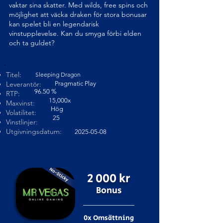
vaktar sina skatter. Med wilds, free spins och
möjlighet att väcka draken för stora bonusar
kan spelet bli en legendarisk
vinstupplevelse. Kan du smyga förbi elden
och ta guldet?
Titel:
Sleeping Dragon
Leverantör:
Pragmatic Play
96.50 %
RTP:
15,000x
Maxvinst:
Hög
Volatilitet:
25
Vinstlinjer:
Utgivningsdatum:
2025-05-08
2 000 kr
Bonus
0x Omsättning