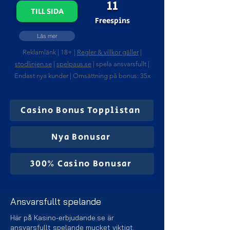
11
TILL SIDA
Freespins
Läs mer
Reklamlänk | 18+ |
Regler & villkor gäller
|
stodlinjen.se
|
spelpaus.se
| spela ansvarsfullt |
Endast nya kunder | Omsättning på bonus: 35x
Casino Bonus Topplistan
Nya Bonusar
300% Casino Bonusar
Ansvarsfullt spelande
Här på Kasino-erbjudande.se är
ansvarsfullt spelande mycket viktigt.