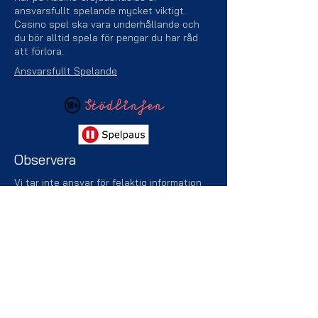
ansvarsfullt spelande mycket viktigt.
Casino spel ska vara underhållande och
du bör alltid spela för pengar du har råd
att förlora.
Ansvarsfullt Spelande
Observera
Vi tar inte ansvar för felaktig information
om de casinon som är listade på denna
hemsida.
Du som spelare bör granska och
kontrollera villkor och information innan du
börjar ditt spelande på en sajt.
Populära Kasinon
Casinostugan
Hajper