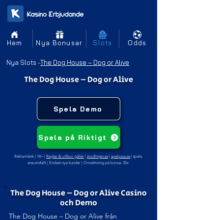
Hem
Nya Bonusar
Slots
Odds
Nya Slots
-
The Dog House – Dog or Alive
The Dog House – Dog or Alive
Spela Demo
Spela på Riktigt
Reklamlänk | 18+ |
Regler & villkor gäller
|
stodlinjen.se
|
spelpaus.se
| spela
ansvarsfullt | Endast nya kunder | Omsättning på bonus: 35x
The Dog House – Dog or Alive Casino
och Demo
The Dog House – Dog or Alive från