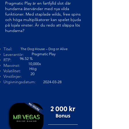
Pragmatic Play är en fartfylld slot där
hundarna återvänder med nya vilda
funktioner. Med staplade wilds, free spins
och höga multiplikatorer kan spelet bjuda
på lojala vinster. Är du redo att släppa lös
hundarna?
Titel:
The Dog House – Dog or Alive
Leverantör:
Pragmatic Play
96.52 %
RTP:
10,000x
Maxvinst:
Hög
Volatilitet:
20
Vinstlinjer:
Utgivningsdatum:
2024-03-28
2 000 kr
Bonus