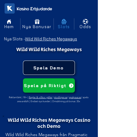
Hem
Nya Bonusar
Slots
Odds
Nya Slots
-
Wild Wild Riches Megaways
Wild Wild Riches Megaways
Spela Demo
Spela på Riktigt
Reklamlänk | 18+ |
Regler & villkor gäller
|
stodlinjen.se
|
spelpaus.se
| spela
ansvarsfullt | Endast nya kunder | Omsättning på bonus: 35x
Wild Wild Riches Megaways Casino
och Demo
Wild Wild Riches Megaways från Pragmatic