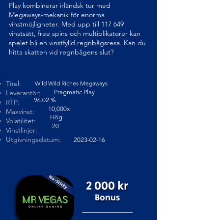
Play kombinerar irländsk tur med
Megaways-mekanik för enorma
vinstmöjligheter. Med upp till 117 649
vinstsätt, free spins och multiplikatorer kan
spelet bli en vinstfylld regnbågsresa. Kan du
hitta skatten vid regnbågens slut?
Titel:
Wild Wild Riches Megaways
Leverantör:
Pragmatic Play
96.02 %
RTP:
10,000x
Maxvinst:
Hög
Volatilitet:
20
Vinstlinjer:
Utgivningsdatum:
2023-02-16
2 000 kr
Bonus