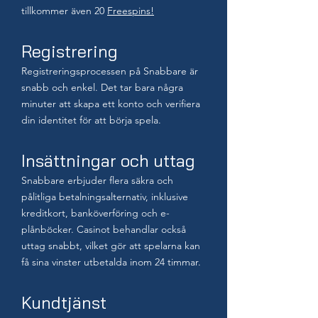
tillkommer även 20
Freespins!
Registrering
Registreringsprocessen på Snabbare är
snabb och enkel. Det tar bara några
minuter att skapa ett konto och verifiera
din identitet för att börja spela.
Insättningar och uttag
Snabbare erbjuder flera säkra och
pålitliga betalningsalternativ, inklusive
kreditkort, banköverföring och e-
plånböcker. Casinot behandlar också
uttag snabbt, vilket gör att spelarna kan
få sina vinster utbetalda inom 24 timmar.
Kundtjänst