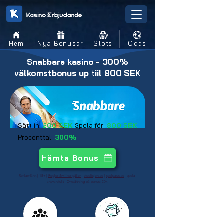
Hem
Nya Bonusar
Slots
Odds
Snabbare kasino - 300%
välkomstbonus up tiil 800 SEK
Sätt in:
200 SEK
Spela för:
800 SEK
Procenttal:
300%
Hämta Bonus
Reklamlänk | 18+ |
Regler & villkor gäller
|
stodlinjen.se
|
spelpaus.se
| spela
ansvarsfullt | Omsättning på bonus: 20x