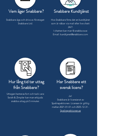
Vem äger Snabbare?
Snabbare Kundtjänst
Snabbare ägs och drivs av företaget
Hos Snabbare finns det en kundtjänst
Snabbare Ltd.
som är nåbar via mail eller live chatt
24/7.
I chatten kan man få snabba svar.
Email:
kundtjanst@snabbare.com
Hur lång tid tar uttag
Har Snabbare ett
från Snabbare?
svensk licens?
Uttagen hanteras fort och tack vare
Ja!
Swish & Zimpler kan man erbjuda
Snabbare är licensierat av
snabba uttag på 5 minuter.
Spelinspektionen. Licensen är giltlig
mellan 2021-01-01 och 2025-12-31 -
Spelinspektionen.se