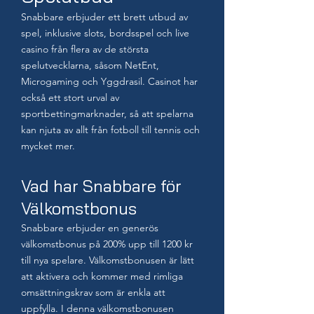
Snabbare erbjuder ett brett utbud av
spel, inklusive slots, bordsspel och live
casino från flera av de största
spelutvecklarna, såsom NetEnt,
Microgaming och Yggdrasil. Casinot har
också ett stort urval av
sportbettingmarknader, så att spelarna
kan njuta av allt från fotboll till tennis och
mycket mer.
Vad har Snabbare för
Välkomstbonus
Snabbare erbjuder en generös
välkomstbonus på 200% upp till 1200 kr
till nya spelare. Välkomstbonusen är lätt
att aktivera och kommer med rimliga
omsättningskrav som är enkla att
uppfylla. I denna välkomstbonusen